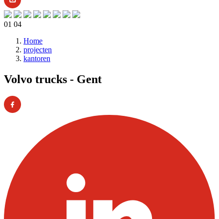
01
04
Home
projecten
Kruimelpad
kantoren
Volvo trucks - Gent