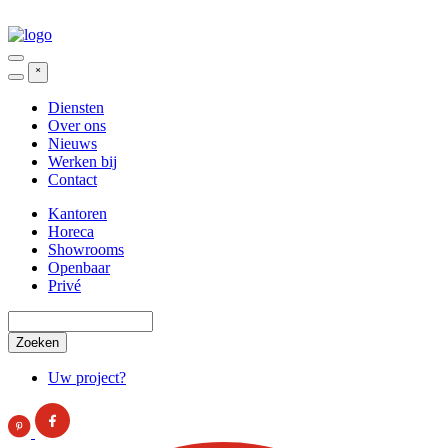
Overslaan
en
naar
de
˟
inhoud
gaan
Diensten
Over ons
Secondary
Nieuws
menu
Werken bij
Contact
Kantoren
Horeca
Hoofdnavigatie
Showrooms
Openbaar
Privé
Zoeken
Uw project?
Call
to